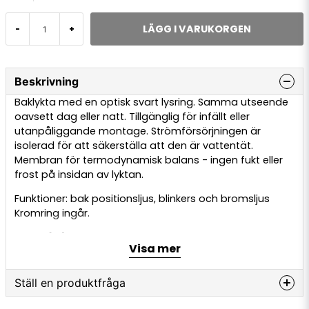
LÄGG I VARUKORGEN
-
+
Beskrivning
Baklykta med en optisk svart lysring. Samma utseende
oavsett dag eller natt. Tillgänglig för infällt eller
utanpåliggande montage. Strömförsörjningen är
isolerad för att säkerställa att den är vattentät.
Membran för termodynamisk balans - ingen fukt eller
frost på insidan av lyktan.
Funktioner: bak positionsljus, blinkers och bromsljus
Kromring ingår.
Kabel (m):
2.5m
Visa mer
Diameter (mm):
155
Lamptyp:
LED
Volt (V):
24v
Ställ en produktfråga