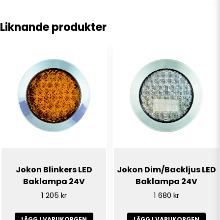
question
Fråga oss något om denna produkten...
Liknande produkter
name
Namn
email
E-postadress
Ja, ni får publicera min fråga
Jokon Blinkers LED
Jokon Dim/Backljus LED
Baklampa 24V
Baklampa 24V
1 205 kr
1 680 kr
LÄGG I VARUKORGEN
LÄGG I VARUKORGEN