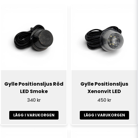
name
Namn
email
E-postadress
Ja, ni får publicera min fråga
Gylle Positionsljus Röd
Gylle Positionsljus
LED Smoke
Xenonvit LED
340 kr
450 kr
LÄGG I VARUKORGEN
LÄGG I VARUKORGEN
Skicka fråga