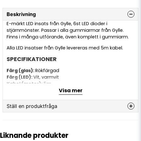
Beskrivning
E-märkt LED insats från Gylle, 6st LED dioder i
stjärnmönster. Passar i alla gummiarmar från Gylle.
Finns i många utförande, även komplett i gummiarm.
Alla LED insatser från Gylle levereras med 5m kabel.
SPECIFIKATIONER
Färg (glas):
Rökfärgad
Färg (LED):
Vit, varmvit
Kabel (meter):
5m
Visa mer
Volt (V):
10-30v
Ställ en produktfråga
question
Fråga oss något om denna produkten...
Liknande produkter