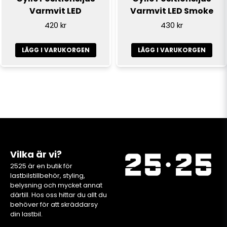
Varmvit LED
Varmvit LED Smoke
420 kr
430 kr
LÄGG I VARUKORGEN
LÄGG I VARUKORGEN
Vilka är vi?
2525 är en butik för
lastbilstillbehör, styling,
belysning och mycket annat
därtill. Hos oss hittar du allt du
behöver för att skräddarsy
din lastbil.