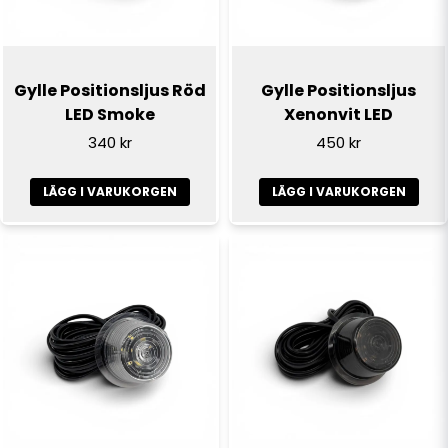
Ja, ni får publicera min fråga
Gylle Positionsljus Röd
Gylle Positionsljus
LED Smoke
Xenonvit LED
340 kr
450 kr
LÄGG I VARUKORGEN
LÄGG I VARUKORGEN
Skicka fråga