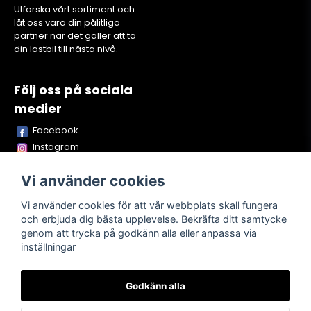
Utforska vårt sortiment och
låt oss vara din pålitliga
partner när det gäller att ta
din lastbil till nästa nivå.
Följ oss på sociala
medier
Facebook
Instagram
Youtube
Vi använder cookies
TikTok
Snapchat
Vi använder cookies för att vår webbplats skall fungera
och erbjuda dig bästa upplevelse. Bekräfta ditt samtycke
genom att trycka på godkänn alla eller anpassa via
inställningar
Powered by Nyehandel AB
Godkänn alla
Köpvillkor
Kontakta oss
Om oss