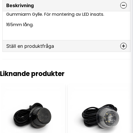
Beskrivning
Gummiarm Gylle. För montering av LED insats.
165mm lång.
Ställ en produktfråga
question
Fråga oss något om denna produkten...
Liknande produkter
name
Namn
email
E-postadress